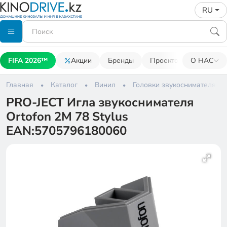
RU
FIFA 2026™
Акции
Бренды
Проекторы
О НАС
Акусти
Главная
Каталог
Винил
Головки звукоснимателя
PRO-JECT Игла звукоснимателя
Ortofon 2M 78 Stylus
EAN:5705796180060