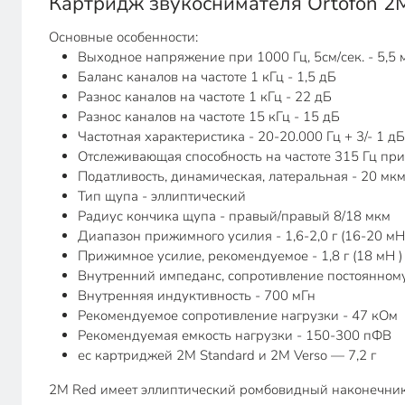
Картридж звукоснимателя Ortofon 2
Основные особенности:
Выходное напряжение при 1000 Гц, 5см/сек. - 5,5 
Баланс каналов на частоте 1 кГц - 1,5 дБ
Разнос каналов на частоте 1 кГц - 22 дБ
Разнос каналов на частоте 15 кГц - 15 дБ
Частотная характеристика - 20-20.000 Гц + 3/- 1 дБ
Отслеживающая способность на частоте 315 Гц пр
Податливость, динамическая, латеральная - 20 мк
Тип щупа - эллиптический
Радиус кончика щупа - правый/правый 8/18 мкм
Диапазон прижимного усилия - 1,6-2,0 г (16-20 мН
Прижимное усилие, рекомендуемое - 1,8 г (18 мН ) 
Внутренний импеданс, сопротивление постоянному 
Внутренняя индуктивность - 700 мГн
Рекомендуемое сопротивление нагрузки - 47 кОм
Рекомендуемая емкость нагрузки - 150-300 пФВ
ес картриджей 2M Standard и 2M Verso — 7,2 г
2M Red имеет эллиптический ромбовидный наконечник