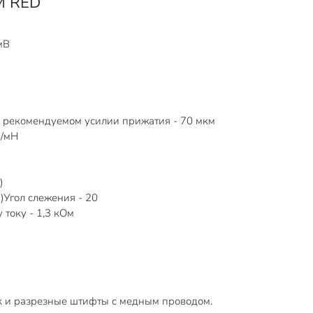
M RED
мВ
и рекомендуемом усилии прижатия - 70 мкм
м/мН
)
)Угол слежения - 20
току - 1,3 кОм
 и разрезные штифты с медным проводом.