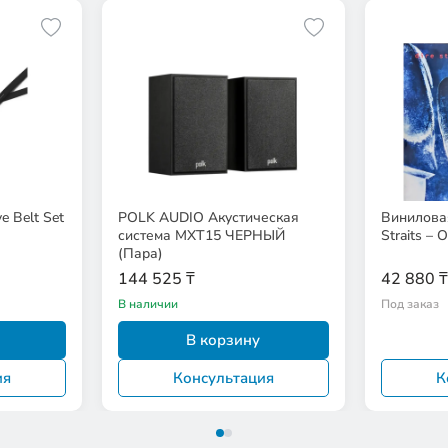
e Belt Set
POLK AUDIO Акустическая
Виниловая
система MXT15 ЧЕРНЫЙ
Straits – 
(Пара)
144 525 ₸
42 880 ₸
В наличии
Под заказ
В корзину
ия
Консультация
К