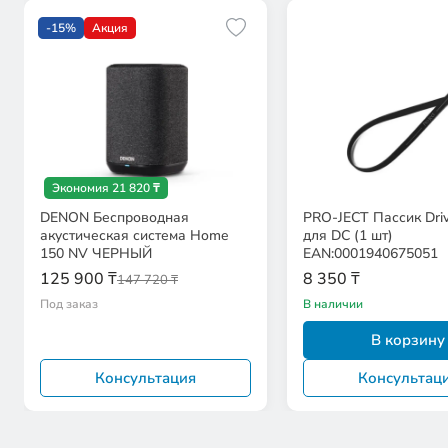
-15%
Акция
Экономия 21 820 ₸
DENON Беспроводная
PRO-JECT Пассик Driv
акустическая система Home
для DC (1 шт)
150 NV ЧЕРНЫЙ
EAN:0001940675051
125 900 ₸
8 350 ₸
147 720 ₸
Под заказ
В наличии
В корзину
Консультация
Консультац