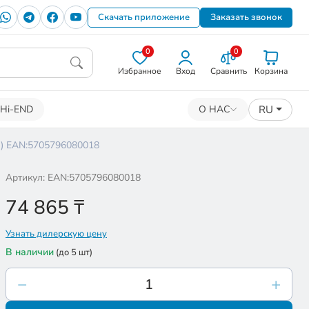
Скачать приложение
Заказать звонок
0
0
Избранное
Вход
Сравнить
Корзина
RU
Hi-END
О НАС
) EAN:5705796080018
Артикул: EAN:5705796080018
74 865
₸
Узнать дилерскую цену
В наличии
(до 5 шт)