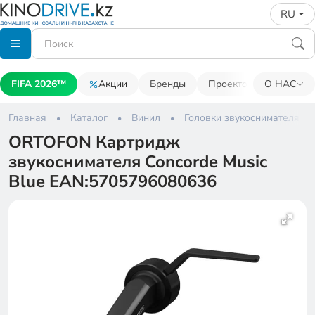
RU
FIFA 2026™
Акции
Бренды
Проекторы
О НАС
Акусти
Главная
Каталог
Винил
Головки звукоснимателя
ORTOFON Картридж
звукоснимателя Concorde Music
Blue EAN:5705796080636