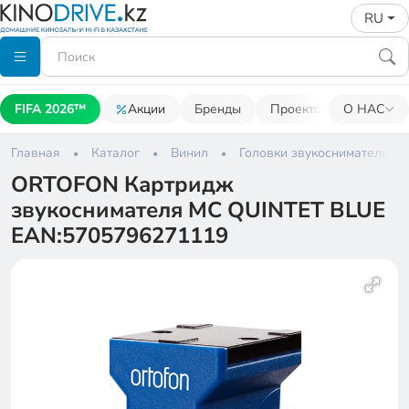
RU
FIFA 2026™
Акции
Бренды
Проекторы
О НАС
Акусти
Главная
Каталог
Винил
Головки звукоснимателя
ORTOFON Картридж
звукоснимателя MC QUINTET BLUE
EAN:5705796271119