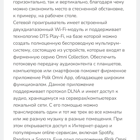
горизонтально, так и вертикально, благодаря чему
можно сэкономить место в стесненной обстановке,
к примеру, на рабочем столе.
Сетевой проигрыватель имеет встроенный
двухдиапазонный Wi-Fi-модуль и поддерживает
технологию DTS Play-Fi, на базе которой можно
создать полноценную беспроводную мультирум-
систему, состоящую из устройств, которые входят в
фирменную серию Omni Collection. Обеспечить
потоковую передачу аудиоконтента с планшетов,
компьютеров или смартфонов поможет фирменное
приложение Polk Omni App, обладающее широким
функционалом. Данное приложение
поддерживает протокол DLNA и имеет доступ к
аудио, хранящемуся на серверах/компьютерах
локальной сети. С его помощью можно
транслировать один и тот же трек во все комнаты
или же разную музыку в разные помещения. При
этом открывается доступ к Интернет-радио и
популярным online-сервисам, включая Spotify,
Pandora и Songza. Еще одно приложение (Polk Omni