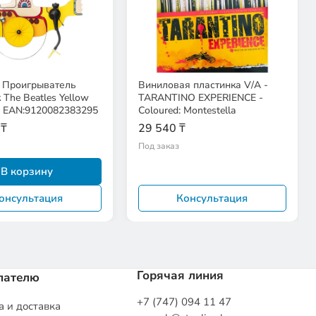
 Проигрыватель
Виниловая пластинка V/A -
 The Beatles Yellow
TARANTINO EXPERIENCE -
e EAN:9120082383295
Coloured: Montestella
 ₸
29 540 ₸
Под заказ
В корзину
онсультация
Консультация
Горячая линия
пателю
+7 (747) 094 11 47
 и доставка