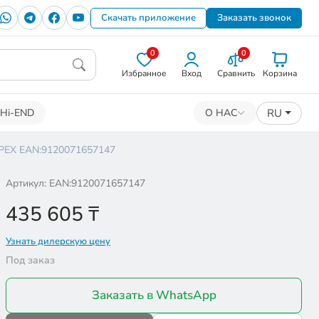
Скачать приложение
Заказать звонок
0
0
Избранное
Вход
Сравнить
Корзина
RU
Hi-END
О НАС
ОРЕХ EAN:9120071657147
Артикул: EAN:9120071657147
435 605
₸
Узнать дилерскую цену
Под заказ
Заказать в WhatsApp