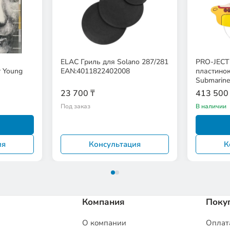
а
ELAC Гриль для Solano 287/281
PRO-JECT
r Young
EAN:4011822402008
пластинок
Submarin
23 700 ₸
413 500
Под заказ
В наличии
ия
Консультация
К
Компания
Поку
О компании
Оплата