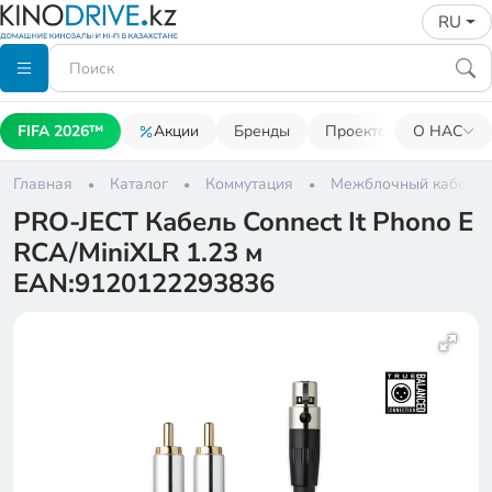
RU
FIFA 2026™
Акции
Бренды
Проекторы
О НАС
Акусти
Главная
Каталог
Коммутация
Межблочный кабель
PRO-JECT Кабель Connect It Phono E
RCA/MiniXLR 1.23 м
EAN:9120122293836