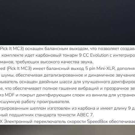
Pick It MC3) оснащен балансным выходом, что позволяет создав
В комплекте идет карбоновый тонарм 9 CC Evolution с интегр
оманов, требующих высокого качества звука.
(Pick It MC3) имеет балансный выход 5 pin Mini-XLR, допол
 шумы, обеспечивая детализированное и динамичное звучание
ль оснащен двойным шасси для улучшенного демпфировани
е, что обеспечивает полное гашение вибраций и прозрачное зв
MDF и покрыт демпфирующим слоем из винила для устранени
есшумную работу проигрывателя.
грированным шеллом изготовлен из карбона и имеет длину 9 д
нный подшипник стандарта точности ABEC 7.
тронный переключатель скорости SpeedBox обеспечивает у