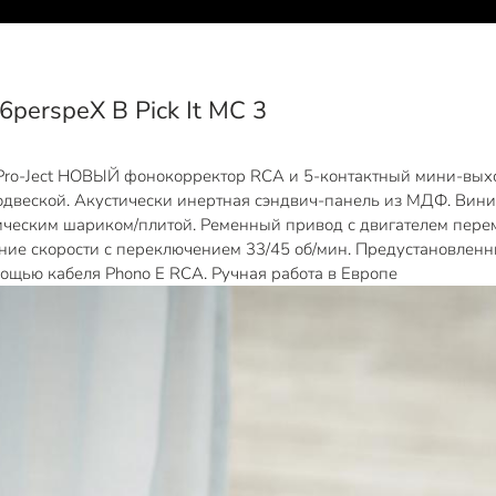
perspeX B Pick It MC 3
 Pro-Ject НОВЫЙ фонокорректор RCA и 5-контактный мини-вы
 подвеской. Акустически инертная сэндвич-панель из МДФ. Вин
еским шариком/плитой. Ременный привод с двигателем переме
ание скорости с переключением 33/45 об/мин. Предустановле
щью кабеля Phono E RCA. Ручная работа в Европе