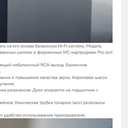
ать на его основе балансную Hi-Fi-систему. Модель
ированным шеллом и фирменным MC-картриджем Pro-Ject
няющий небалансный RCA-выход. Балансное
.
я и повышения качества звука. Акриловое шасси
учание.
я резонансов. Диск опирается на подшипник с
юймов. Коническая трубка тонарма гасит резонансы
добство использования проигрывателя.