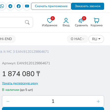
Скачать приложение
Заказать звонок
0
0
Избранное
Вход
Сравнить
Корзина
RU
Hi-END
О НАС
ck It MC 3 EAN:9120129864671
Артикул: EAN:9120129864671
1 874 080
₸
Узнать дилерскую цену
В наличии
(до 5 шт)