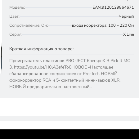
Модель:
EAN:9120129864671
Цвет:
Черный
Сопротивление, Ом:
входа корректора: 100 – 220 Ом
Серия:
X Line
Краткая информация о товаре:
Проигрыватель пластинок PRO-JECT 6perspeX B Pick It MC
3. https://youtu.be/H0lA3efeTo0НОВОЕ «Настоящее
сбалансированное соединение» от Pro-Ject. НОВЫЙ
фонокорректор RCA и 5-контактный мини-выход XLR.
НОВЫЙ предварительно настроенный…