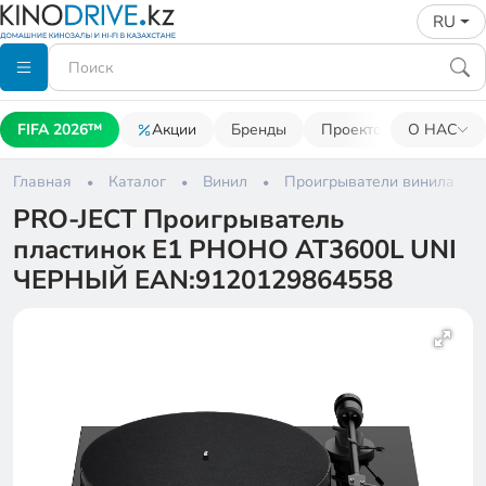
RU
FIFA 2026™
Акции
Бренды
Проекторы
О НАС
Акусти
Главная
Каталог
Винил
Проигрыватели винила
PRO-JECT Проигрыватель
пластинок Е1 PHOHO AT3600L UNI
ЧЕРНЫЙ EAN:9120129864558