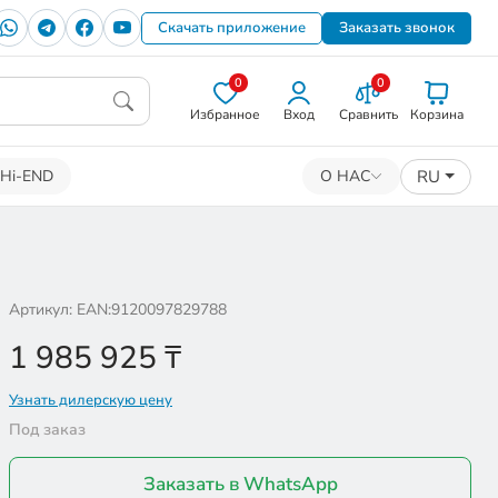
Скачать приложение
Заказать звонок
0
0
Избранное
Вход
Сравнить
Корзина
RU
Hi-END
О НАС
Артикул: EAN:9120097829788
1 985 925
₸
Узнать дилерскую цену
Под заказ
Заказать в WhatsApp