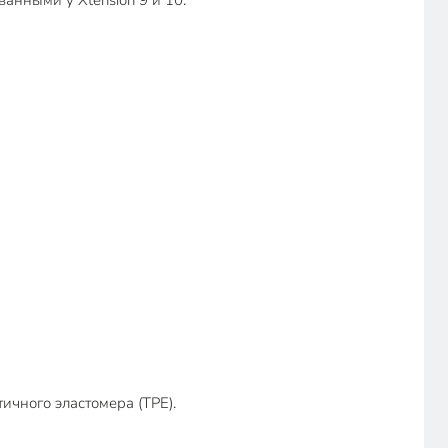
анными у Xtension 9 и 10.
чного эластомера (TPE).