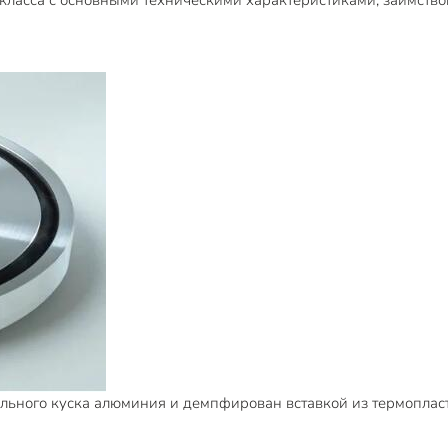
ласса с основными техническими характеристиками, заимствов
ьного куска алюминия и демпфирован вставкой из термопласти