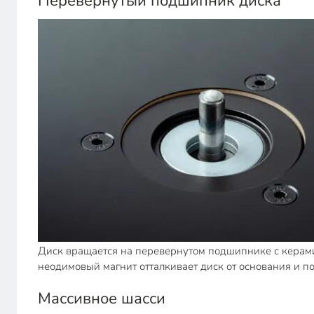
Перевернутый подшипник диска
Диск вращается на перевернутом подшипнике с керам
неодимовый магнит отталкивает диск от основания и 
Массивное шасси