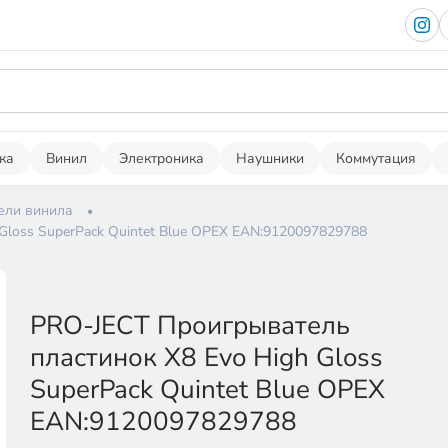
ка
Винил
Электроника
Наушники
Коммутация
ели винила
Gloss SuperPack Quintet Blue ОРЕХ EAN:9120097829788
PRO-JECT Проигрыватель
пластинок X8 Evo High Gloss
SuperPack Quintet Blue ОРЕХ
EAN:9120097829788