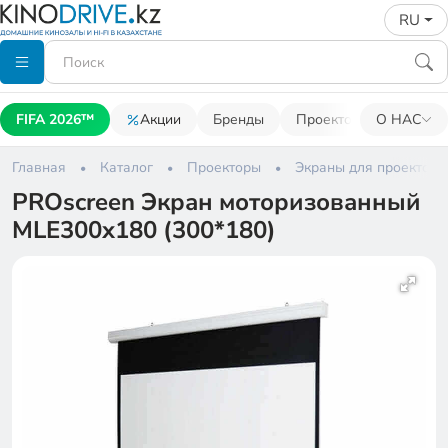
RU
FIFA 2026™
Акции
Бренды
Проекторы
О НАС
Акусти
Главная
Каталог
Проекторы
Экраны для проекторо
PROscreen Экран моторизованный
MLE300x180 (300*180)