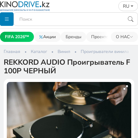
RU
FIFA 2026™
Акции
Бренды
Проекторы
О НАС
Акусти
Главная
Каталог
Винил
Проигрыватели винила
REKKORD AUDIO Проигрыватель F
100Р ЧЕРНЫЙ