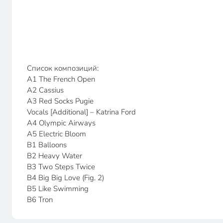
Список композиций:
A1 The French Open
A2 Cassius
A3 Red Socks Pugie
Vocals [Additional] – Katrina Ford
A4 Olympic Airways
A5 Electric Bloom
B1 Balloons
B2 Heavy Water
B3 Two Steps Twice
B4 Big Big Love (Fig. 2)
B5 Like Swimming
B6 Tron