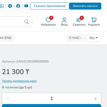
Скачать приложение
Заказать звонок
0
0
Избранное
Вход
Сравнить
Корзина
RU
Hi-END
О НАС
Артикул: EAN:0190296699085
21 300
₸
Узнать дилерскую цену
В наличии
(до 5 шт)