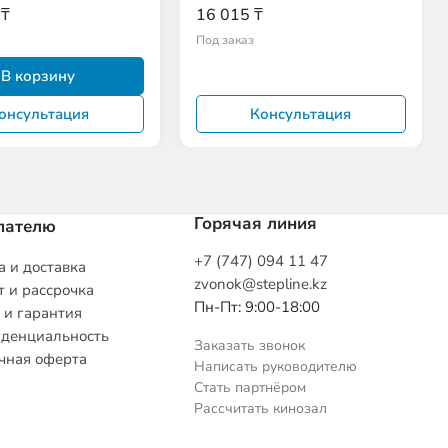
 ₸
16 015 ₸
Под заказ
В корзину
онсультация
Консультация
Горячая линия
пателю
+7 (747) 094 11 47
 и доставка
zvonok@stepline.kz
 и рассрочка
Пн-Пт: 9:00-18:00
 и гарантия
денциальность
Заказать звонок
чная оферта
Написать руководителю
Стать партнёром
Рассчитать кинозал