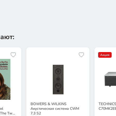
ают:
Акция
а
BOWERS & WILKINS
TECHNICS
el
Акустическая система CWM
C70MK2E
 The Two
7.3 S2