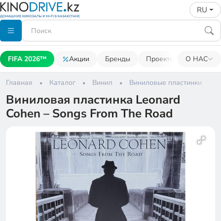
RU
FIFA 2026™
Акции
Бренды
Проекторы
О НАС
Акусти
Главная
Каталог
Винил
Виниловые пластинки
Виниловая пластинка Leonard
Cohen – Songs From The Road