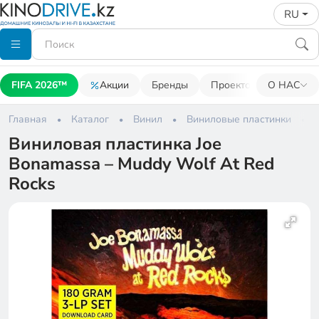
RU
FIFA 2026™
Акции
Бренды
Проекторы
О НАС
Акусти
Главная
Каталог
Винил
Виниловые пластинки
Виниловая пластинка Joe
Bonamassa – Muddy Wolf At Red
Rocks