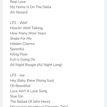
Real Love
My Home Is On The Delta
All Aboard
LP2 - Wolf
Howlin' Wolf Talking
How Many More Years
Shake For Me
Hidden Charms
Spoonful
Killng Floor
Evil Is Going On
All Night Boogie (All Night Long)
LP3 - Joe
Hey Baby (New Rising Sun)
Oh Beautiful!
Love Ain't A Love Song
Sloe Gin
The Ballad Of John Henry
Mississippi Heartbeat (Opening Title)