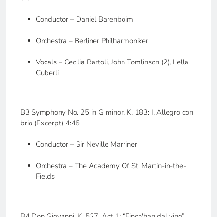
Conductor – Daniel Barenboim
Orchestra – Berliner Philharmoniker
Vocals – Cecilia Bartoli, John Tomlinson (2), Lella
Cuberli
B3 Symphony No. 25 in G minor, K. 183: I. Allegro con
brio (Excerpt) 4:45
Conductor – Sir Neville Marriner
Orchestra – The Academy Of St. Martin-in-the-
Fields
B4 Don Giovanni, K. 527, Act 1: “Finch'han dal vino”