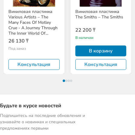
Виниловая пластинка
Виниловая пластинка
Various Artists – The
The Smiths – The Smiths
Many Faces Of Motley
Crue - A Journey Through
22 200 ₸
The Inner World Of
В наличии
Motley Crue
26 130 ₸
Под заказ
В корзину
Консультация
Консультация
Будьте в курсе новостей
Подпишитесь на последние обновления и
узнавайте о новинках и специальных
предложениях первыми