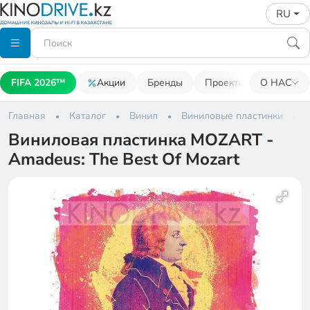
RU
FIFA 2026™
Акции
Бренды
Проекторы
О НАС
Акусти
Главная
Каталог
Винил
Виниловые пластинки
Виниловая пластинка MOZART -
Amadeus: The Best Of Mozart