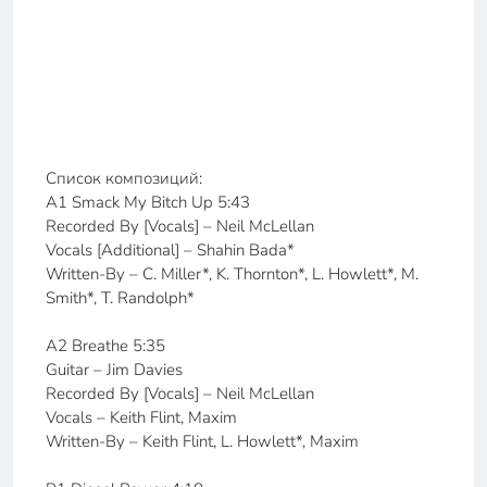
Список композиций:
A1 Smack My Bitch Up 5:43
Recorded By [Vocals] – Neil McLellan
Vocals [Additional] – Shahin Bada*
Written-By – C. Miller*, K. Thornton*, L. Howlett*, M.
Smith*, T. Randolph*
A2 Breathe 5:35
Guitar – Jim Davies
Recorded By [Vocals] – Neil McLellan
Vocals – Keith Flint, Maxim
Written-By – Keith Flint, L. Howlett*, Maxim