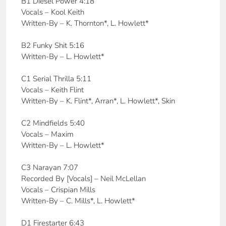
B1 Diesel Power 4:18
Vocals – Kool Keith
Written-By – K. Thornton*, L. Howlett*
B2 Funky Shit 5:16
Written-By – L. Howlett*
C1 Serial Thrilla 5:11
Vocals – Keith Flint
Written-By – K. Flint*, Arran*, L. Howlett*, Skin
C2 Mindfields 5:40
Vocals – Maxim
Written-By – L. Howlett*
C3 Narayan 7:07
Recorded By [Vocals] – Neil McLellan
Vocals – Crispian Mills
Written-By – C. Mills*, L. Howlett*
D1 Firestarter 6:43