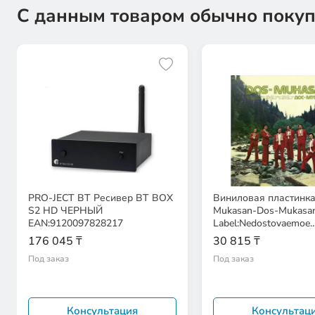
С данным товаром обычно покуп
PRO-JECT BT Ресивер BT BOX
Виниловая пластинка
S2 HD ЧЕРНЫЙ
Mukasan-Dos-Mukasa
EAN:9120097828217
Label:Nedostovaemoe
EAN:2090504447218
176 045 ₸
30 815 ₸
Под заказ
Под заказ
Консультация
Консультац