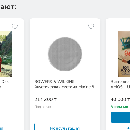
ают:
 Dos-
BOWERS & WILKINS
Винилова
n
Акустическая система Marine 8
AMOS – Un
214 300 ₸
40 000 ₸
Под заказ
В наличии
ия
Консультация
К