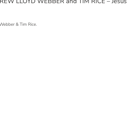
EW LLOYD WEBBER and TIM RICE – Jesus C
Webber & Tim Rice.