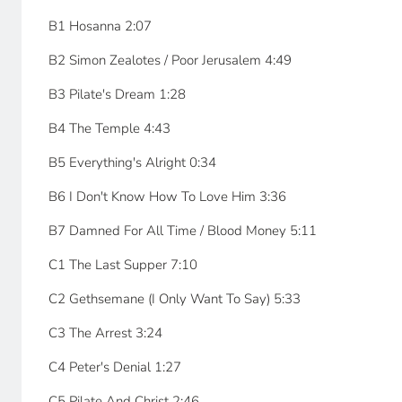
B1 Hosanna 2:07
B2 Simon Zealotes / Poor Jerusalem 4:49
B3 Pilate's Dream 1:28
B4 The Temple 4:43
B5 Everything's Alright 0:34
B6 I Don't Know How To Love Him 3:36
B7 Damned For All Time / Blood Money 5:11
C1 The Last Supper 7:10
C2 Gethsemane (I Only Want To Say) 5:33
C3 The Arrest 3:24
C4 Peter's Denial 1:27
C5 Pilate And Christ 2:46