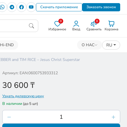
Скачать приложение
Заказать звонок
0
0
Избранное
Вход
Сравнить
Корзина
RU
Hi-END
О НАС
R and TIM RICE – Jesus Christ Superstar
Артикул: EAN:0600753933312
30 600
₸
Узнать дилерскую цену
В наличии
(до 5 шт)