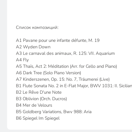
Список композиций:
A1 Pavane pour une infante défunte, M. 19
A2 Wyden Down
A3 Le carnaval des animaux, R. 125: VII. Aquarium
A4 Fly
A5 Thaïs, Act 2: Méditation (Arr. for Cello and Piano)
A6 Dark Tree (Solo Piano Version)
A7 Kinderszenen, Op. 15: No. 7, Träumerei (Live)
B1 Flute Sonata No. 2 in E-Flat Major, BWV 1031: II. Sicilia
B2 Le Rêve D'une Note
B3 Oblivion (Orch. Ducros)
B4 Mer de Velours
B5 Goldberg Variations, Bwv 988: Aria
B6 Spiegel Im Spiegel