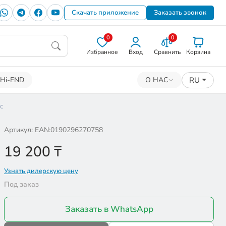
Скачать приложение
Заказать звонок
0
0
Избранное
Вход
Сравнить
Корзина
RU
Hi-END
О НАС
c
Артикул: EAN:0190296270758
19 200
₸
Узнать дилерскую цену
Под заказ
Заказать в WhatsApp