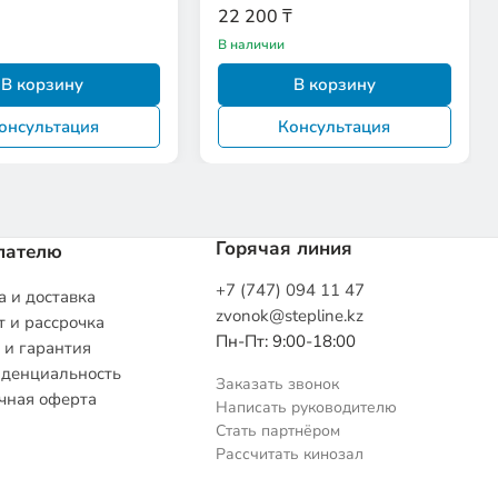
22 200 ₸
В наличии
В корзину
В корзину
онсультация
Консультация
Горячая линия
пателю
+7 (747) 094 11 47
 и доставка
zvonok@stepline.kz
 и рассрочка
Пн-Пт: 9:00-18:00
 и гарантия
денциальность
Заказать звонок
чная оферта
Написать руководителю
Стать партнёром
Рассчитать кинозал