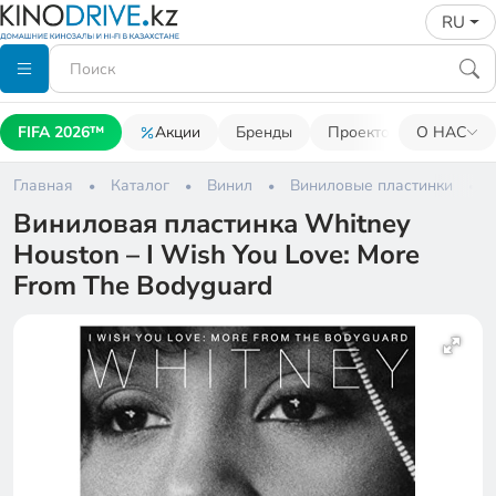
RU
FIFA 2026™
Акции
Бренды
Проекторы
О НАС
Акусти
Главная
Каталог
Винил
Виниловые пластинки
Виниловая пластинка Whitney
Houston – I Wish You Love: More
From The Bodyguard