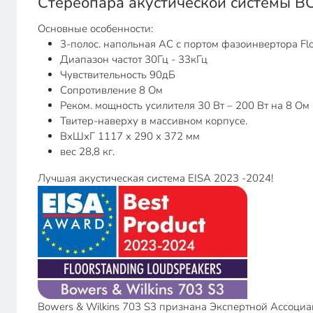
Стереопара акустической системы BO
Основные особенности:
3-полос. напольная АС с портом фазоинвертора Fl
Диапазон частот 30Гц - 33кГц
Чувствительность 90дБ
Сопротивление 8 Ом
Реком. мощность усилителя 30 Вт – 200 Вт на 8 Ом
Твитер-наверху в массивном корпусе.
ВхШхГ 1117 х 290 х 372 мм
вес 28,8 кг.
Лучшая акустическая система EISA 2023 -2024!
Bowers & Wilkins 703 S3 признана Экспертной Ассоциац