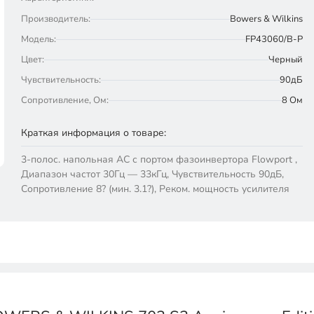
Производитель:
Bowers & Wilkins
Модель:
FP43060/B-P
Цвет:
Черный
Чувствительность:
90дБ
Сопротивление, Ом:
8 Ом
Краткая информация о товаре:
3-полос. напольная АС с портом фазоинвертора Flowport ,
Диапазон частот 30Гц — 33кГц, Чувствительность 90дБ,
Сопротивление 8? (мин. 3.1?), Реком. мощность усилителя