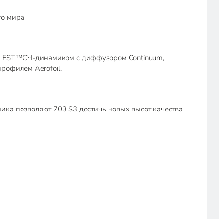
го мира
ым FST™СЧ-динамиком с диффузором Continuum,
рофилем Aerofoil.
ка позволяют 703 S3 достичь новых высот качества