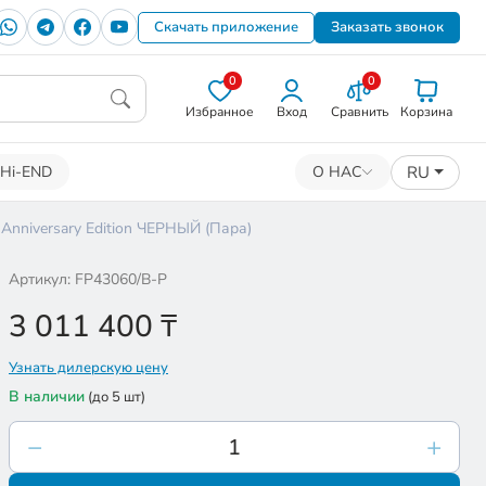
Скачать приложение
Заказать звонок
0
0
Избранное
Вход
Сравнить
Корзина
RU
Hi-END
О НАС
nniversary Edition ЧЕРНЫЙ (Пара)
Артикул: FP43060/B-P
3 011 400
₸
Узнать дилерскую цену
В наличии
(до 5 шт)