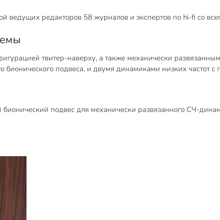
 ведущих редакторов 58 журналов и экспертов по hi-fi со все
темы
фигурацией твитер-наверху, а также механически развязанн
 бионического подвеса, и двумя динамиками низких частот с п
бионический подвес для механически развязанного СЧ-динами