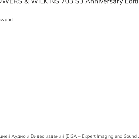
WERS & WILKINS 703 S3 Anniversary Editi
owport
ией Аудио и Видео изданий (EISA – Expert Imaging and Sound 