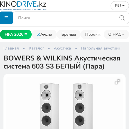
RU
FIFA 2026™
Акции
Бренды
Проекторы
О НАС
Акусти
Главная
Каталог
Акустика
Напольная акустика
BOWERS & WILKINS Акустическая
система 603 S3 БЕЛЫЙ (Пара)