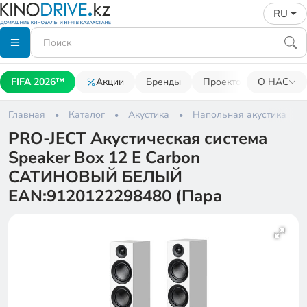
RU
FIFA 2026™
Акции
Бренды
Проекторы
О НАС
Акусти
Главная
Каталог
Акустика
Напольная акустика
PRO-JECT Акустическая система
Speaker Box 12 E Carbon
САТИНОВЫЙ БЕЛЫЙ
EAN:9120122298480 (Пара