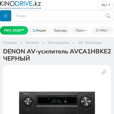
RU
FIFA 2026™
Акции
Бренды
Проекторы
О НАС
Акусти
Главная
Каталог
Электроника
AV- Ресиверы
D
DENON AV-усилитель AVCA1HBKE2
ЧЕРНЫЙ