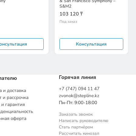
ony
& San Francisco Symphony –
S&M2
103 120 ₸
Под заказ
онсультация
Консультация
Горячая линия
пателю
+7 (747) 094 11 47
 и доставка
zvonok@stepline.kz
 и рассрочка
Пн-Пт: 9:00-18:00
 и гарантия
денциальность
Заказать звонок
чная оферта
Написать руководителю
Стать партнёром
Рассчитать кинозал