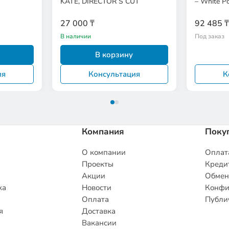
KATE, DIRECTOR S CUT
– White P
27 000 ₸
92 485 ₸
В наличии
Под заказ
В корзину
ия
Консультация
К
Компания
Поку
О компании
Оплата
Проекты
Кредит
Акции
Обмен
ка
Новости
Конфи
Оплата
Публи
я
Доставка
Вакансии