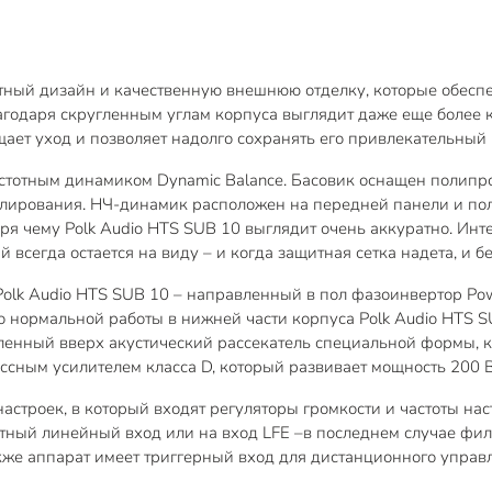
тный дизайн и качественную внешнюю отделку, которые обесп
годаря скругленным углам корпуса выглядит даже еще более к
щает уход и позволяет надолго сохранять его привлекательный
отным динамиком Dynamic Balance. Басовик оснащен полипро
лирования. НЧ-динамик расположен на передней панели и пол
аря чему Polk Audio HTS SUB 10 выглядит очень аккуратно. Ин
всегда остается на виду – и когда защитная сетка надета, и бе
olk Audio HTS SUB 10 – направленный в пол фазоинвертор Pow
го нормальной работы в нижней части корпуса Polk Audio HTS 
ленный вверх акустический рассекатель специальной формы, к
ным усилителем класса D, который развивает мощность 200 Вт
астроек, в который входят регуляторы громкости и частоты на
тный линейный вход или на вход LFE –в последнем случае филь
кже аппарат имеет триггерный вход для дистанционного управ