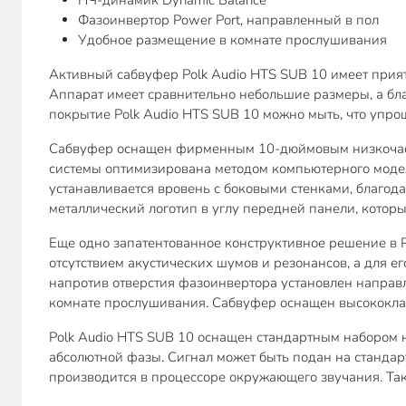
НЧ-динамик Dynamic Balance
Фазоинвертор Power Port, направленный в пол
Удобное размещение в комнате прослушивания
Активный сабвуфер Polk Audio HTS SUB 10 имеет прия
Аппарат имеет сравнительно небольшие размеры, а бла
покрытие Polk Audio HTS SUB 10 можно мыть, что упро
Сабвуфер оснащен фирменным 10-дюймовым низкочаст
системы оптимизирована методом компьютерного моде
устанавливается вровень с боковыми стенками, благод
металлический логотип в углу передней панели, который 
Еще одно запатентованное конструктивное решение в P
отсутствием акустических шумов и резонансов, а для е
напротив отверстия фазоинвертора установлен направ
комнате прослушивания. Сабвуфер оснащен высококласс
Polk Audio HTS SUB 10 оснащен стандартным набором н
абсолютной фазы. Сигнал может быть подан на стандар
производится в процессоре окружающего звучания. Та