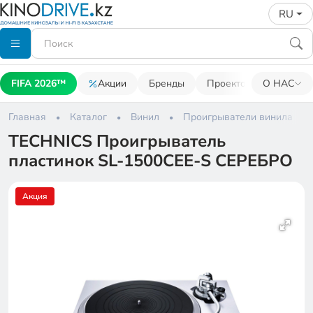
RU
FIFA 2026™
Акции
Бренды
Проекторы
О НАС
Акусти
Главная
Каталог
Винил
Проигрыватели винила
TECHNICS Проигрыватель
пластинок SL-1500CEE-S СЕРЕБРО
Акция