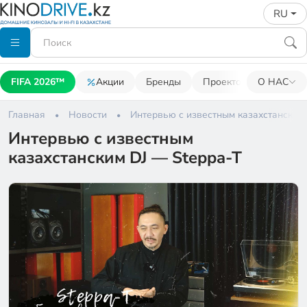
RU
FIFA 2026™
Акции
Бренды
Проекторы
О НАС
Акусти
Главная
Новости
Интервью с известным казахстанским 
Интервью с известным
казахстанским DJ — Steppa-T