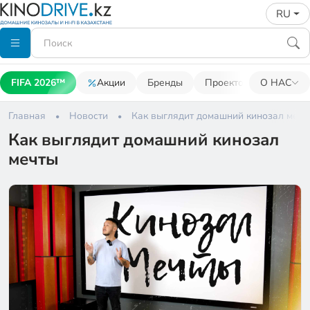
RU
FIFA 2026™
Акции
Бренды
Проекторы
О НАС
Акусти
Главная
Новости
Как выглядит домашний кинозал мечт
Как выглядит домашний кинозал
мечты