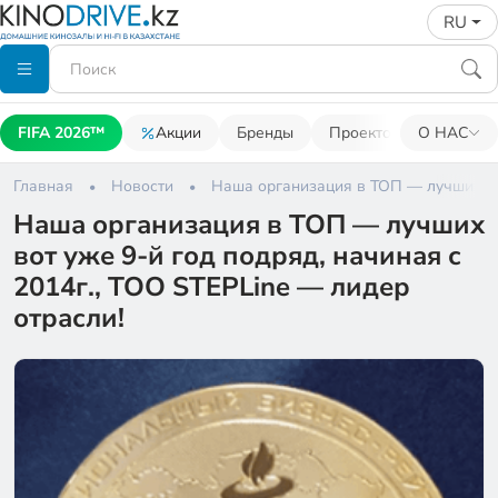
RU
FIFA 2026™
Акции
Бренды
Проекторы
О НАС
Акусти
Главная
Новости
Наша организация в ТОП — лучших вот
Наша организация в ТОП — лучших
вот уже 9-й год подряд, начиная с
2014г., ТОО STEPLine — лидер
отрасли!