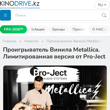
RU
FIFA 2026™
Акции
Бренды
Проекторы
О НАС
Акусти
Главная
Новости
Проигрыватель Винила Metallica. Лими
Проигрыватель Винила Metallica.
Лимитированная версия от Pro-Ject