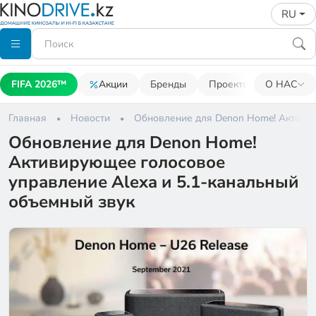
RU
FIFA 2026™
Акции
Бренды
Проекторы
О НАС
Акусти
Главная
Новости
Обновление для Denon Home!​ Активи
Обновление для Denon Home!​
Активирующее голосовое
управление Alexa и 5.1-канальный
объемный звук